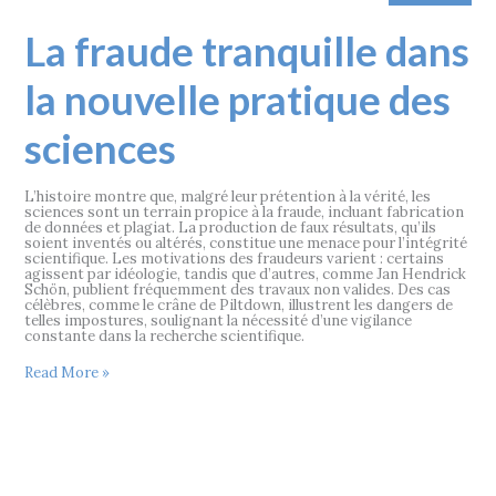
La
La fraude tranquille dans
fraude
tranquille
dans
la nouvelle pratique des
la
nouvelle
pratique
sciences
des
sciences
L’histoire montre que, malgré leur prétention à la vérité, les
sciences sont un terrain propice à la fraude, incluant fabrication
de données et plagiat. La production de faux résultats, qu’ils
soient inventés ou altérés, constitue une menace pour l’intégrité
scientifique. Les motivations des fraudeurs varient : certains
agissent par idéologie, tandis que d’autres, comme Jan Hendrick
Schön, publient fréquemment des travaux non valides. Des cas
célèbres, comme le crâne de Piltdown, illustrent les dangers de
telles impostures, soulignant la nécessité d’une vigilance
constante dans la recherche scientifique.
Read More »