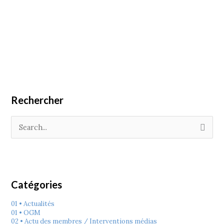
Rechercher
R
e
c
h
e
r
c
h
e
Catégories
r
:
01 • Actualités
01 • OGM
02 • Actu des membres / Interventions médias