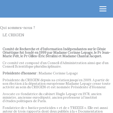
Aller
au
contenu
Qui sommes-nous ?
LE CRIIGEN
Comité de Recherche et d’Information Indépendantes sur le Génie
Génétique fut fondé en 1999 par Madame Corinne Lepage, le Pr Jean-
Marie Pelt, le Pr Gilles-Éric Séralini et Madame Chantal Jacquet.
Ce comité est composé d’un Conseil d’Administration ainsi que d’un
Conseil Scientifique pluridisciplinaire.
Présidente d’honneur
: Madame Corinne Lepage
Présidente du CRIIGEN depuis sa création jusqu’en 2009. A partir de
son élection à la députation européenne Madame Lepage cesse toute
activité au sein du CRIIGEN et est nommée Présidente d’Honneur.
Avocate co-fondatrice du cabinet Huglo Lepage en 1978, ancien
ministre, ancienne eurodéputé, ancien professeur à l’institut
d’études politiques de Paris.
Fondatrice de « Justice pesticides » et de « TREEES ». Elle est aussi
auteur de trois rapports dont deux publiés à la « Documentation