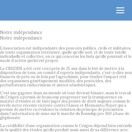
Aller
au
contenu
Notre indépendance
Notre indépendance
L’Association est indépendante des pouvoirs publics, civils et militaires,
de toute organisation extérieure, quelle qu’elle soit, et de toute tutelle
individuelle et collective, en ce qui concerne les buts qu’elle poursuit et le
mode d’action qui lui est propre.
Le CRIIGEN a été créé voici près de 25 ans dans le but de mettre à la
disposition de tous, un comité d’experts indépendants, c’est-à-dire non
financés de près ou de loin par l’agrochimie, pour étudier l’impact réel
des organismes génétiquement modifiés, des pesticides, des
perturbateurs endocriniens et autres xénobiotiques.
C’est une gageure dans un monde où tout devient binaire, mais le travail
du Criigen a permis de beaucoup progresser sur la transparence en
matière d’études et de faire juger des points de droit majeurs comme le
révèle notre récente victoire contre l’Anses et Monsanto/Bayer qui a
permis de mettre en évidence la violation du principe de précaution
dans l’autorisation de mise sur le marché du Roundup pro 360 à base de
glyphosate.
La crédibilité d’une organisation comme le Criigen dépend bien entendu
de la qualité des études qu’elle produit mais aussi de sa différence avec