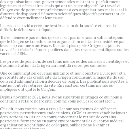
des organisations non-gouvernementales militantes, parfaitement
légitimes et nécessaires, mais qui ont un autre objectif. Le travail du
Criigen est de permettre précisément à ces organisations mais aussi à
d’autres de disposer d’éléments scientifiques objectifs permettant de
défendre éventuellement leur cause.
La crise du covid a créé une hystérisation de la société et a rendu
difficile le débat scientifique.
Il n’en demeure pas moins que ce n’est pas une raison suffisante pour
que le Criigen se transforme en organisation militante considérée par
beaucoup comme « antivax ». D’autant plus que le Criigen n’a jamais
travaillé ni réalisé d’études publiées dans des revues scientifiques sur les
vaccins à ARN…
Les prises de position, de certains membres des conseils scientifique et
d’administration du Criigen auraient dû rester personnelles.
Une communication devenue militante et non objective a vu le jour et a
porté atteinte à la crédibilité du Criigen conduisant la majorité de son
conseil d’administration à décider de réagir. Les publications sujettes à
caution ont été retirées du site. En réaction, certains membres
impliqués ont quitté le Criigen…
Depuis novembre 2021, nous avons subi trois piratages ce qui nous a
contraint à refaire notre site, comme vous pouvez le constater…
Cela dit, nous continuons à travailler sur nos thèmes de référence,
pesticides, perturbateurs endocriniens, OGM et autres xénobiotiques :
deux actions en justice en cours concernant le retrait de certains
pesticides, formations en santé environnementales du corps médical,
organisation scientifique de colloques, publications à venir et