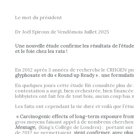
Le mot du président
Dr Joël Spiroux de Vendômois Juillet 2025
Une nouvelle étude confirme les résultats de l’étud
et le foie chez les rats !
En 2012 après 3 années de recherche le CRIIGEN pub
glyphosate et du « Round up Ready »
,
une formulat
En quelques jours cette étude fût consultée plus de 
contestation a surgi, bien orchestrée, bien financée
lobbyistes ont fait feu de tout bois, aucun coup bas
Les faits ont cependant la vie dure et voilà que l’ét
« Carcinogenic effects of long-term exposure from 
gros moyens faisant appel à de nombreux chercheu
Mesnage,
(King’s Collège de Londres) ; portant sur
de 2012 ne permettaient,
vient confirmer, avec plus