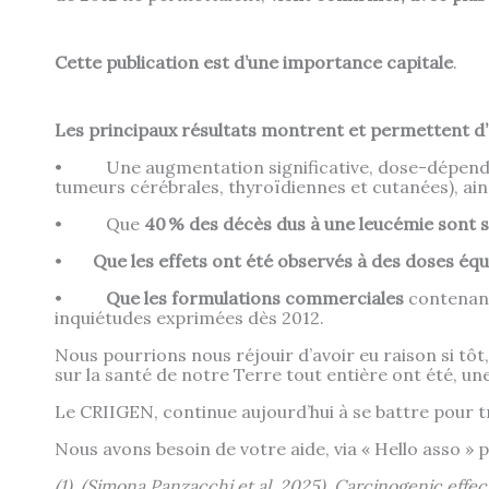
Cette publication est d’une importance capitale
.
Les principaux résultats montrent et permettent d’
• Une augmentation significative, dose-dépenda
tumeurs cérébrales, thyroïdiennes et cutanées), ain
• Que
40 % des décès dus à une leucémie sont s
•
Que les effets ont été observés à des doses é
•
Que les formulations commerciales
contenan
inquiétudes exprimées dès 2012.
Nous pourrions nous réjouir d’avoir eu raison si tô
sur la santé de notre Terre tout entière ont été, un
Le CRIIGEN, continue aujourd’hui à se battre pour 
Nous avons besoin de votre aide, via « Hello asso »
(1) (Simona Panzacchi et al. 2025). Carcinogenic effe