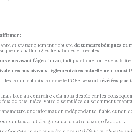
affirmer :
nte et statistiquement robuste
de tumeurs bénignes et m
si que des pathologies hépatiques et rénales.
urvenus avant l’âge d’un an
, indiquant une forte sensibilité 
quivalentes aux niveaux réglementaires actuellement cons
t des coformulants comme le POEA se
sont révélées plus 
t, mais bien au contraire cela nous désole car les conséque
e fois de plus, niées, voire dissimulées ou sciemment mani
transmettre une information indépendante, fiable et non c
 pour continuer et élargir encore notre champ d’action…
cts of long-term exposure from prenatal life to glyphosate a