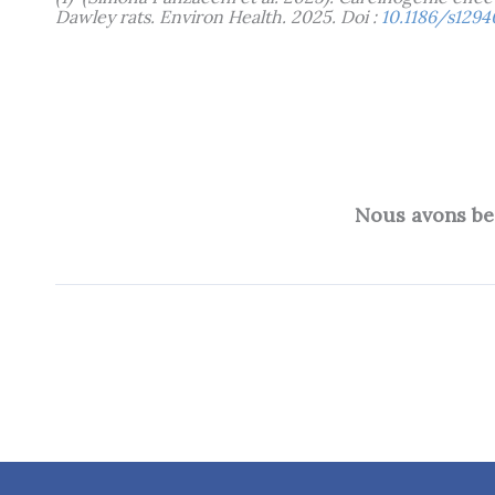
Dawley rats. Environ Health. 2025. Doi :
10.1186/s129
Nous avons bes