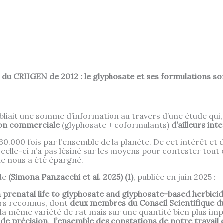
e du CRIIGEN de 2012 : le glyphosate et ses formulations 
liait une somme d’information au travers d’une étude qui, 
ion commerciale
(glyphosate + coformulants)
d’ailleurs int
30.000 fois par l’ensemble de la planète. De cet intérêt et
 celle-ci n’a pas lésiné sur les moyens pour contester tout 
 ne nous a été épargné.
ude
(Simona Panzacchi et al. 2025) (1)
, publiée en juin 2025 :
prenatal life to glyphosate and glyphosate-based herbicid
rs reconnus, dont
deux membres du Conseil Scientifique d
 la même variété de rat mais sur une quantité bien plus im
 de précision, l’ensemble des constations de notre travail 