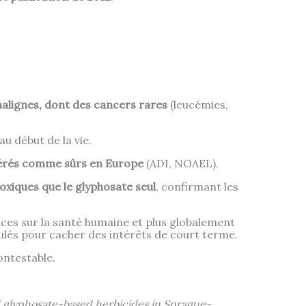
alignes, dont des cancers rares
(leucémies,
au début de la vie.
idérés comme sûrs en Europe
(ADI, NOAEL).
toxiques que le glyphosate seul
, confirmant les
nces sur la santé humaine et plus globalement
pulés pour cacher des intérêts de court terme.
ontestable.
nd glyphosate-based herbicides in Sprague-