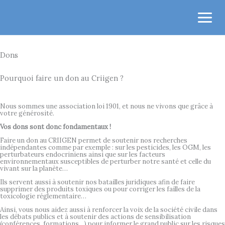
Aller
au
contenu
Dons
Pourquoi faire un don au Criigen ?
Nous sommes une association loi 1901, et nous ne vivons que grâce à
votre générosité.
Vos dons sont donc fondamentaux !
Faire un don au CRIIGEN permet de soutenir nos recherches
indépendantes comme par exemple : sur les pesticides, les OGM, les
perturbateurs endocriniens ainsi que sur les facteurs
environnementaux susceptibles de perturber notre santé et celle du
vivant sur la planète…
Ils servent aussi à soutenir nos batailles juridiques afin de faire
supprimer des produits toxiques ou pour corriger les failles de la
toxicologie réglementaire…
Ainsi, vous nous aidez aussi à renforcer la voix de la société civile dans
les débats publics et à soutenir des actions de sensibilisation
(conférences, formations…) pour informer le grand public sur les risques