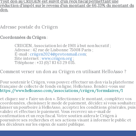
Tout don au CRIIGEN est suivit d’un reçu fiscal permettant une
réduction d’impôt sur le revenu d’un montant de 66,33% du montant du
don.
Adresse postale du Criigen
Coordonnées du Criigen
:
CRIIGEN, Association loi de 1901 à but non lucratif ;
Adresse : 42 rue de Lisbonne 75008 Paris ;
E-mail :
criigen2024@protonmail.com
;
Site internet :
www.criigen.org
;
Téléphone : +33 (0)7 83 63 29 035.
Comment verser un don au Criigen en utilisant HelloAsso ?
Pour soutenir le Criigen, vous pouvez effectuer un don via la plateforme
française de collecte de fonds en ligne, HelloAsso. Rendez-vous sur
https://www.helloasso.com/associations/criigen/formulaires/1
et cliquez sur « Faire un don ». Sélectionnez le montant, complétez vos
coordonnées, choisissez le mode de paiement, décidez si vous souhaitez
laisser un pourboire à HelloAsso, acceptez les conditions générales, puis
validez et effectuez le paiement. Vous recevrez un e-mail de
confirmation et un reçu fiscal. Votre soutien aidera le Criigen à
poursuivre ses recherches et ses actions visant à informer le public et
les décideurs sur les enjeux de santé publique.