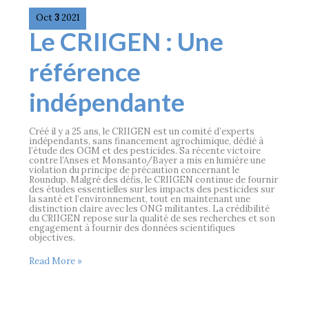
Oct
3
2021
Le
Le CRIIGEN : Une
CRIIGEN
:
Une
référence
référence
indépendante
indépendante
Créé il y a 25 ans, le CRIIGEN est un comité d’experts
indépendants, sans financement agrochimique, dédié à
l’étude des OGM et des pesticides. Sa récente victoire
contre l’Anses et Monsanto/Bayer a mis en lumière une
violation du principe de précaution concernant le
Roundup. Malgré des défis, le CRIIGEN continue de fournir
des études essentielles sur les impacts des pesticides sur
la santé et l’environnement, tout en maintenant une
distinction claire avec les ONG militantes. La crédibilité
du CRIIGEN repose sur la qualité de ses recherches et son
engagement à fournir des données scientifiques
objectives.
Read More »