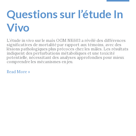
Questions
Questions sur l’étude In
sur
l’étude
In
Vivo
Vivo
L’étude in vivo sur le maïs OGM NK603 a révélé des différences
significatives de mortalité par rapport aux témoins, avec des
lésions pathologiques plus précoces chez les mâles. Les résultats
indiquent des perturbations métaboliques et une toxicité
potentielle, nécessitant des analyses approfondies pour mieux
comprendre les mécanismes en jeu.
Read More »