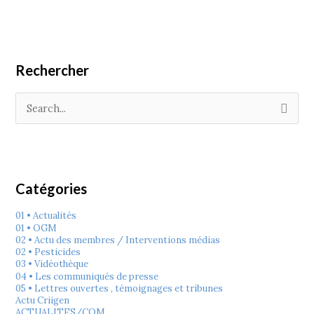
Rechercher
R
e
c
h
e
r
c
h
e
Catégories
r
:
01 • Actualités
01 • OGM
02 • Actu des membres / Interventions médias
02 • Pesticides
03 • Vidéothèque
04 • Les communiqués de presse
05 • Lettres ouvertes , témoignages et tribunes
Actu Criigen
ACTUALITES/COM