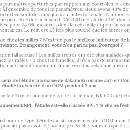
es paramètres perturbés par rapport aux contrôles et c
port à l’ensemble de tous les paramètres. Nous avons 48% d
turbés sont des marqueurs d’activité rénale ! N’importe 
 ne peut être due au hasard. (Ce chiffre était de 42%, dans
bés, pour 24.9% mesurés, dans le rein mâle et pour la co
taires). Le rein est 1,5 fois plus touché que les autres o
 chez les mâles ? N’est-ce pas le meilleur indicateur de la
dante. Etrangement, vous n’en parlez pas. Pourquoi ?
tion fallacieuse ! Les mâles traités ont été plus malades 
hez les mâles + 3 chez les femelles) il n’y a pas de surmort
ts maigrissent cependant (nous verrons cela dans une autre
ceux de l’étude japonaise de Sakamoto ou une autre ? Con
r étudié la sécurité d’un OGM pendant 2 ans.
 que la nôtre, et aucune ne porte sur le maïs NK 603 au-delà
onnement BPL, l’étude est-elle classée BPL ? Si elle ne l’est 
ard pour ce type d’étude aussi longue avec des OGM, nous l’é
pouvait pas y avoir de norme préétablie pour ce type de tes