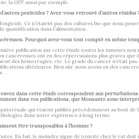
ie, la GST aussi par exemple.
 d’autres pesticides ? Avez-vous retrouvé d’autres résidus 
icide. Ce n’étaient pas des cultures bio que nous pourrion
de quantification dans l’alimentation.
ancéreuses. Pourquoi avez-vous tout compté en même temp
ère publication sur cette étude toutes les tumeurs non ré
on cancéreuses ont eu des répercussions plus graves que d
nt des hémorragies, etc. Le grade du cancer n’était pas e
lications ultérieures. Bien sûr, nous avons eu des cancers q
s.
trouvez dans cette étude correspondent aux perturbations 
mment dans vos publications, que Monsanto sous-interpré
é hépatorénale qui étaient publiés précédemment au bout de
thologies dans notre expérience à long terme.
uissent être transposables à l’homme ?
utes. En fait, le moindre signe de toxicité chez le rat doi