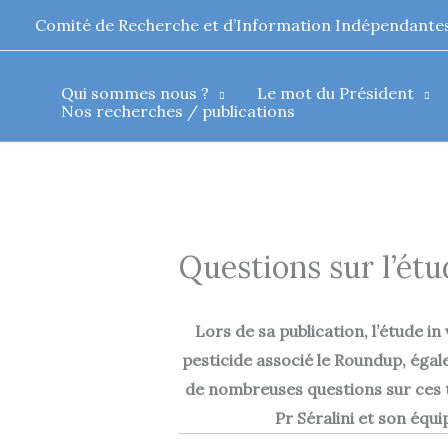
Aller
Comité de Recherche et d’Information Indépendantes
au
contenu
Qui sommes nous ?
Le mot du Président
Nos recherches / publications
Questions sur l’étu
Lors de sa publication, l’étude i
pesticide associé le Roundup, éga
de nombreuses questions sur ces tr
Pr Séralini et son équ