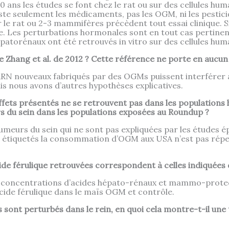
50 ans les études se font chez le rat ou sur des cellules hu
ste seulement les médicaments, pas les OGM, ni les pesticid
 le rat ou 2-3 mammifères précèdent tout essai clinique. S
te. Les perturbations hormonales sont en tout cas pertine
épatorénaux ont été retrouvés in vitro sur des cellules hum
e Zhang et al. de 2012 ? Cette référence ne porte en aucu
RN nouveaux fabriqués par des OGMs puissent interférer 
is nous avons d’autres hypothèses explicatives.
fets présentés ne se retrouvent pas dans les populations 
 du sein dans les populations exposées au Roundup ?
tumeurs du sein qui ne sont pas expliquées par les études 
 étiquetés la consommation d’OGM aux USA n’est pas répe
ide férulique retrouvées correspondent à celles indiquées
s concentrations d’acides hépato-rénaux et mammo-prote
acide férulique dans le maïs OGM et contrôle.
sont perturbés dans le rein, en quoi cela montre-t-il une 