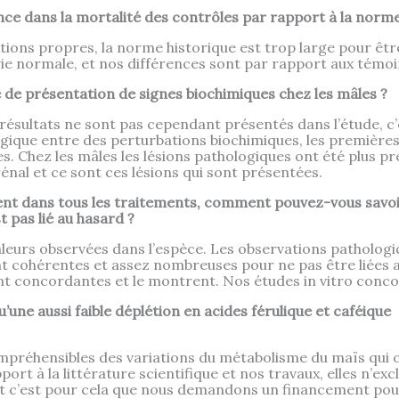
ence dans la mortalité des contrôles par rapport à la norme
ions propres, la norme historique est trop large pour êtr
e normale, et nos différences sont par rapport aux témoin
de présentation de signes biochimiques chez les mâles ?
s résultats ne sont pas cependant présentés dans l’étude, c’
gique entre des perturbations biochimiques, les premières
s. Chez les mâles les lésions pathologiques ont été plus p
énal et ce sont ces lésions qui sont présentées.
nt dans tous les traitements, comment pouvez-vous savoir
 pas lié au hasard ?
eurs observées dans l’espèce. Les observations pathologiq
nt cohérentes et assez nombreuses pour ne pas être liées au
nt concordantes et le montrent. Nos études in vitro conco
ne aussi faible déplétion en acides férulique et caféique 
ompréhensibles des variations du métabolisme du maïs qui o
ort à la littérature scientifique et nos travaux, elles n’exc
et c’est pour cela que nous demandons un financement pou