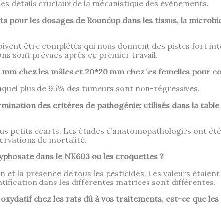
es détails cruciaux de la mécanistique des évènements.
ts pour les dosages de Roundup dans les tissus, la microbi
doivent être complétés qui nous donnent des pistes fort int
ons sont prévues après ce premier travail.
17.5 mm chez les mâles et 20*20 mm chez les femelles pour c
ir duquel plus de 95% des tumeurs sont non-régressives.
rmination des critères de pathogénie; utilisés dans la table
lus petits écarts. Les études d’anatomopathologies ont été f
ervations de mortalité.
yphosate dans le NK603 ou les croquettes ?
on et la présence de tous les pesticides. Les valeurs étaien
tification dans les différentes matrices sont différentes.
s oxydatif chez les rats dû à vos traitements, est-ce que le