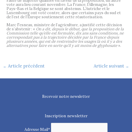
Faute de majorité qualifiée en faveur de la proposition, un autre
vote aura lieu courant novembre. La France, l’Allemagne, les
Pays-Bas et la Belgique se sont abstenus. L’Autriche et le
Luxembourg ont voté contre, alors que certains pays du sud et
de l’est de l’Europe soutiennent cette réautorisation.
Marc Fesneau, ministre de l’agriculture, a justifié cette décision
de s’abstenir : «
On a dit, depuis le début, que la proposition de la
Commission telle qu’elle est formulée, dix ans sans conditions, ne
correspondait pas à la trajectoire décidée par la France depuis
plusieurs années, qui est de restreindre les usages là où il y a des
alternatives pour faire en sorte qu’il y ait moins de glyphosate
».
Article précédent
Article suivant
←
→
Recevoir notre newsletter
Inscription newsletter
Adresse Mail*