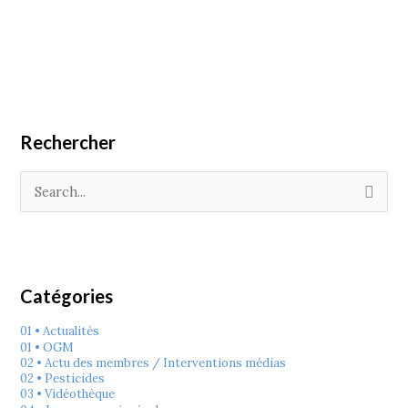
Rechercher
R
e
c
h
e
r
c
h
e
Catégories
r
:
01 • Actualités
01 • OGM
02 • Actu des membres / Interventions médias
02 • Pesticides
03 • Vidéothèque