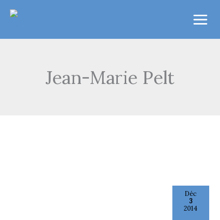
Aller
au
contenu
Jean-Marie Pelt
Déc
3
2014